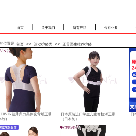
首页
关于我们
所有产品
公司业务
的位置是：
>>
>>
首页
运动护膝类
正骨医生推荐护膝
CERVIN轻薄弹力美体驼背矫正带
日本原装进口学生儿童脊柱矫正带
日
本制）
（日本制）