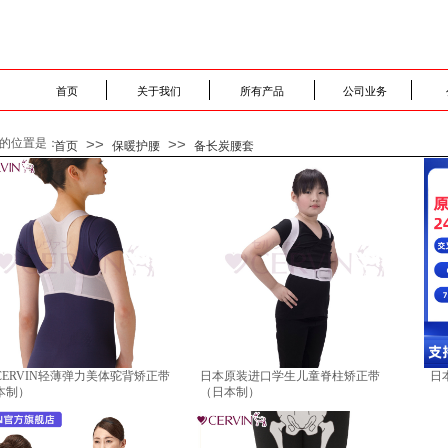
首页
关于我们
所有产品
公司业务
的位置是：
>>
>>
首页
保暖护腰
备长炭腰套
CERVIN轻薄弹力美体驼背矫正带
日本原装进口学生儿童脊柱矫正带
日
本制）
（日本制）