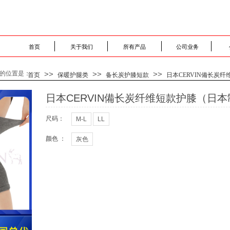
首页
关于我们
所有产品
公司业务
的位置是：
>>
>>
>>
首页
保暖护腿类
备长炭护膝短款
日本CERVIN備长炭
日本CERVIN備长炭纤维短款护膝（日本
尺码：
M-L
LL
颜色 ：
灰色