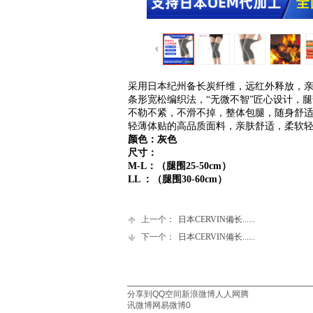
采用日本纪州备长炭纤维，远红外释放，
条形宽松编织法，“无微不智”匠心设计，
不勒不紧，不滑不掉，整体包腿，随身舒
轻薄体贴的高品质面料，亲肤舒适，柔软
颜色：灰色
尺寸：
M-L：（腿围25-50cm）
LL ：
（腿围30-60cm）
上一个：
日本CERVIN備长......
下一个：
日本CERVIN備长......
分享到
QQ空间
新浪微博
人人网
腾
讯微博
网易微博
0